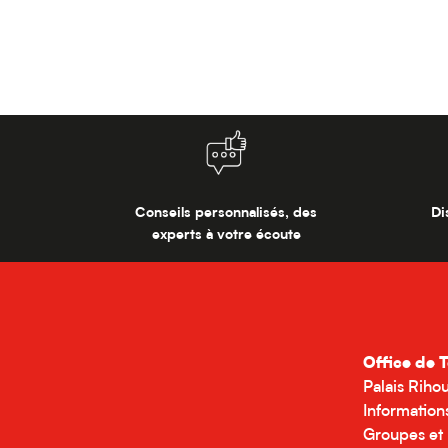
Conseils personnalisés, des
Di
experts à votre écoute
Office de 
Palais Riho
Information
Groupes et 