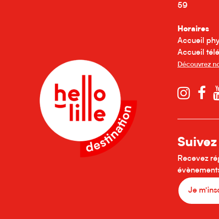
59
Horaires
Accueil phy
Accueil télé
Découvrez no
Suivez
Recevez régu
évènements,
Je m'ins